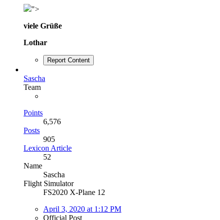
">
viele Grüße
Lothar
Report Content
Sascha
Team
Points
6,576
Posts
905
Lexicon Article
52
Name
Sascha
Flight Simulator
FS2020 X-Plane 12
April 3, 2020 at 1:12 PM
Official Post