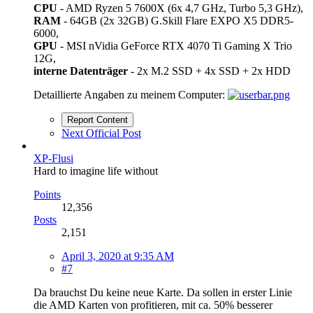
CPU
- AMD Ryzen 5 7600X (6x 4,7 GHz, Turbo 5,3 GHz),
RAM
- 64GB (2x 32GB) G.Skill Flare EXPO X5 DDR5-
6000,
GPU
- MSI nVidia GeForce RTX 4070 Ti Gaming X Trio
12G,
interne Datenträger
- 2x M.2 SSD + 4x SSD + 2x HDD
Detaillierte Angaben zu meinem Computer:
Report Content
Next Official Post
XP-Flusi
Hard to imagine life without
Points
12,356
Posts
2,151
April 3, 2020 at 9:35 AM
#7
Da brauchst Du keine neue Karte. Da sollen in erster Linie
die AMD Karten von profitieren, mit ca. 50% besserer