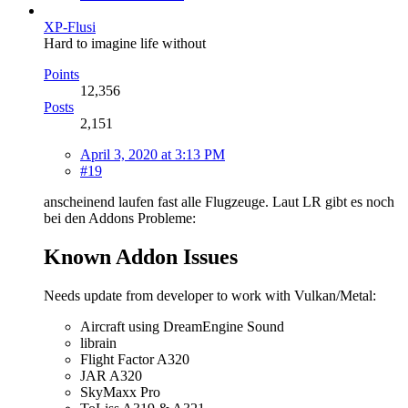
XP-Flusi
Hard to imagine life without
Points
12,356
Posts
2,151
April 3, 2020 at 3:13 PM
#19
anscheinend laufen fast alle Flugzeuge. Laut LR gibt es noch
bei den Addons Probleme:
Known Addon Issues
Needs update from developer to work with Vulkan/Metal:
Aircraft using DreamEngine Sound
librain
Flight Factor A320
JAR A320
SkyMaxx Pro