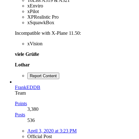
ToLiss A319 & A321
xEnviro
xPilot
XPRealistic Pro
xSquawkBox
Incompatible with X-Plane 11.50:
xVision
viele Grüße
Lothar
Report Content
FrankEDDB
Team
Points
3,380
Posts
536
April 3, 2020 at 3:23 PM
Official Post