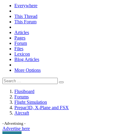
Everywhere
This Thread
This Forum
Articles
Pages
Forum
Files
Lexicon
Blog Articles
More Options
Flusiboard
Forums
Flight Simulation
Prepar3D, X-Plane and FSX
Aircraft
- Advertising -
Advertise here