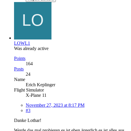
LOWL1
Was already active
Points
164
Posts
24
Name
Erich Keplinger
Flight Simulator
X-Plane 11
November 27, 2023 at 8:17 PM
#3
Danke Lothar!
Werde das mal probieren es ist eben ärgerlich es ist alles aus