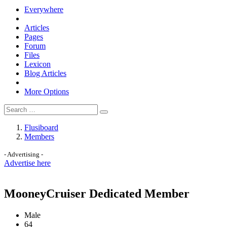
Everywhere
Articles
Pages
Forum
Files
Lexicon
Blog Articles
More Options
Flusiboard
Members
- Advertising -
Advertise here
MooneyCruiser
Dedicated Member
Male
64