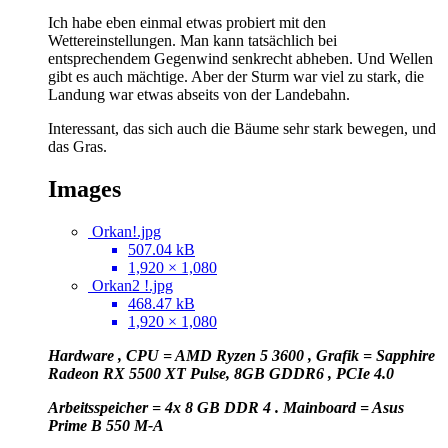
Ich habe eben einmal etwas probiert mit den
Wettereinstellungen. Man kann tatsächlich bei
entsprechendem Gegenwind senkrecht abheben. Und Wellen
gibt es auch mächtige. Aber der Sturm war viel zu stark, die
Landung war etwas abseits von der Landebahn.
Interessant, das sich auch die Bäume sehr stark bewegen, und
das Gras.
Images
Orkan!.jpg
507.04 kB
1,920 × 1,080
Orkan2 !.jpg
468.47 kB
1,920 × 1,080
Hardware , CPU = AMD Ryzen 5 3600 , Grafik = Sapphire
Radeon RX 5500 XT Pulse, 8GB GDDR6 , PCIe 4.0
Arbeitsspeicher = 4x 8 GB DDR 4 . Mainboard = Asus
Prime B 550 M-A