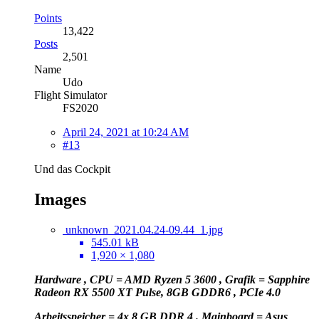
Points
13,422
Posts
2,501
Name
Udo
Flight Simulator
FS2020
April 24, 2021 at 10:24 AM
#13
Und das Cockpit
Images
unknown_2021.04.24-09.44_1.jpg
545.01 kB
1,920 × 1,080
Hardware , CPU = AMD Ryzen 5 3600 , Grafik = Sapphire
Radeon RX 5500 XT Pulse, 8GB GDDR6 , PCIe 4.0
Arbeitsspeicher = 4x 8 GB DDR 4 . Mainboard = Asus