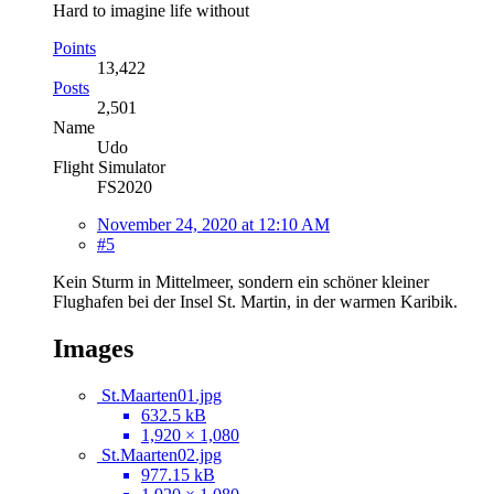
Hard to imagine life without
Points
13,422
Posts
2,501
Name
Udo
Flight Simulator
FS2020
November 24, 2020 at 12:10 AM
#5
Kein Sturm in Mittelmeer, sondern ein schöner kleiner
Flughafen bei der Insel St. Martin, in der warmen Karibik.
Images
St.Maarten01.jpg
632.5 kB
1,920 × 1,080
St.Maarten02.jpg
977.15 kB