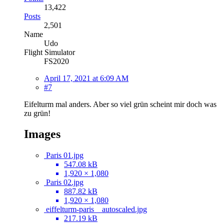
13,422
Posts
2,501
Name
Udo
Flight Simulator
FS2020
April 17, 2021 at 6:09 AM
#7
Eifelturm mal anders. Aber so viel grün scheint mir doch was
zu grün!
Images
Paris 01.jpg
547.08 kB
1,920 × 1,080
Paris 02.jpg
887.82 kB
1,920 × 1,080
eiffelturm-paris__autoscaled.jpg
217.19 kB