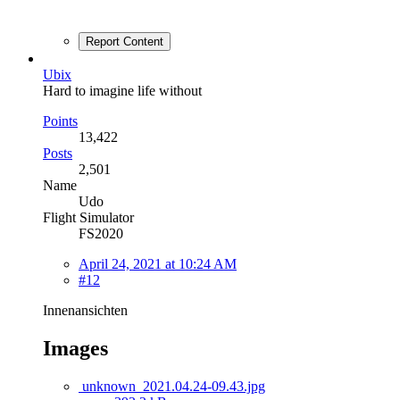
Report Content
Ubix
Hard to imagine life without
Points
13,422
Posts
2,501
Name
Udo
Flight Simulator
FS2020
April 24, 2021 at 10:24 AM
#12
Innenansichten
Images
unknown_2021.04.24-09.43.jpg