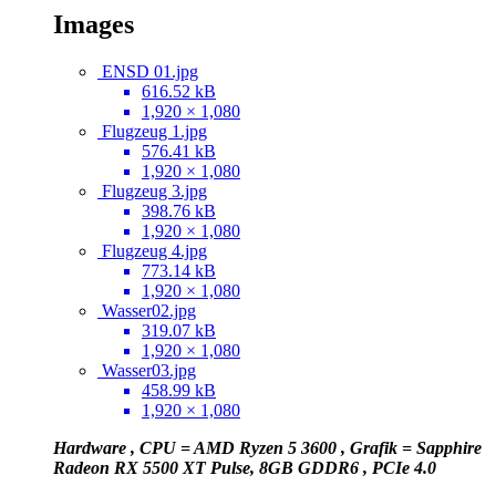
Images
ENSD 01.jpg
616.52 kB
1,920 × 1,080
Flugzeug 1.jpg
576.41 kB
1,920 × 1,080
Flugzeug 3.jpg
398.76 kB
1,920 × 1,080
Flugzeug 4.jpg
773.14 kB
1,920 × 1,080
Wasser02.jpg
319.07 kB
1,920 × 1,080
Wasser03.jpg
458.99 kB
1,920 × 1,080
Hardware , CPU = AMD Ryzen 5 3600 , Grafik = Sapphire
Radeon RX 5500 XT Pulse, 8GB GDDR6 , PCIe 4.0