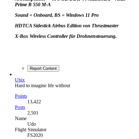
Prime B 550 M-A
Sound = Onboard, BS = Windows 11 Pro
HD
TCA Sidestick Airbus Edition von Thrustmaster
X-Box Wireless Controller für Drohnensteuerung.
Report Content
Ubix
Hard to imagine life without
Points
13,422
Posts
2,501
Name
Udo
Flight Simulator
FS2020