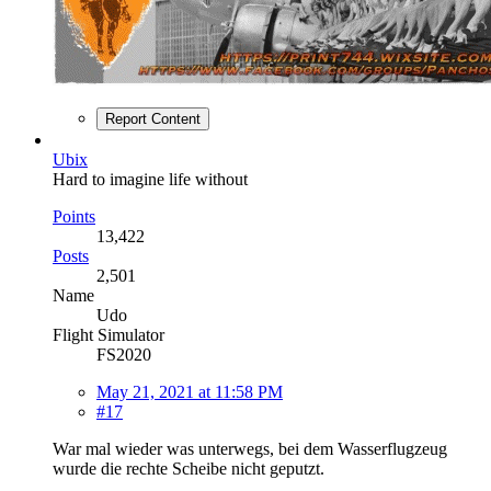
Report Content
Ubix
Hard to imagine life without
Points
13,422
Posts
2,501
Name
Udo
Flight Simulator
FS2020
May 21, 2021 at 11:58 PM
#17
War mal wieder was unterwegs, bei dem Wasserflugzeug
wurde die rechte Scheibe nicht geputzt.