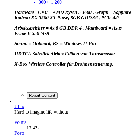
800 × 1,200
Hardware , CPU = AMD Ryzen 5 3600 , Grafik = Sapphire
Radeon RX 5500 XT Pulse, 8GB GDDR6 , PCIe 4.0
Arbeitsspeicher = 4x 8 GB DDR 4 . Mainboard = Asus
Prime B 550 M-A
Sound = Onboard, BS = Windows 11 Pro
HD
TCA Sidestick Airbus Edition von Thrustmaster
X-Box Wireless Controller für Drohnensteuerung.
Report Content
Ubix
Hard to imagine life without
Points
13,422
Posts