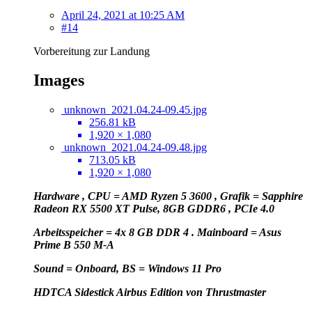
April 24, 2021 at 10:25 AM
#14
Vorbereitung zur Landung
Images
unknown_2021.04.24-09.45.jpg
256.81 kB
1,920 × 1,080
unknown_2021.04.24-09.48.jpg
713.05 kB
1,920 × 1,080
Hardware , CPU = AMD Ryzen 5 3600 , Grafik = Sapphire
Radeon RX 5500 XT Pulse, 8GB GDDR6 , PCIe 4.0
Arbeitsspeicher = 4x 8 GB DDR 4 . Mainboard = Asus
Prime B 550 M-A
Sound = Onboard, BS = Windows 11 Pro
HD
TCA Sidestick Airbus Edition von Thrustmaster