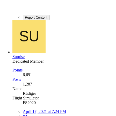
Report Content
Sunrise
Dedicated Member
Points
6,691
Posts
1,287
Name
Rüdiger
Flight Simulator
FS2020
April 17, 2021 at 7:24 PM