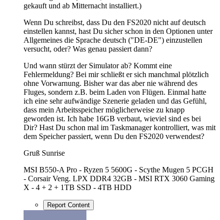
gekauft und ab Mitternacht installiert.)
Wenn Du schreibst, dass Du den FS2020 nicht auf deutsch
einstellen kannst, hast Du sicher schon in den Optionen unter
Allgemeines die Sprache deutsch ("DE-DE") einzustellen
versucht, oder? Was genau passiert dann?
Und wann stürzt der Simulator ab? Kommt eine
Fehlermeldung? Bei mir schließt er sich manchmal plötzlich
ohne Vorwarnung. Bisher war das aber nie während des
Fluges, sondern z.B. beim Laden von Flügen. Einmal hatte
ich eine sehr aufwändige Szenerie geladen und das Gefühl,
dass mein Arbeitsspeicher möglicherweise zu knapp
geworden ist. Ich habe 16GB verbaut, wieviel sind es bei
Dir? Hast Du schon mal im Taskmanager kontrolliert, was mit
dem Speicher passiert, wenn Du den FS2020 verwendest?
Gruß Sunrise
MSI B550-A Pro - Ryzen 5 5600G - Scythe Mugen 5 PCGH
- Corsair Veng. LPX DDR4 32GB - MSI RTX 3060 Gaming
X - 4 + 2 + 1TB SSD - 4TB HDD
Report Content