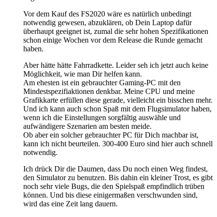
Vor dem Kauf des FS2020 wäre es natürlich unbedingt
notwendig gewesen, abzuklären, ob Dein Laptop dafür
überhaupt geeignet ist, zumal die sehr hohen Spezifikationen
schon einige Wochen vor dem Release die Runde gemacht
haben.
Aber hätte hätte Fahrradkette. Leider seh ich jetzt auch keine
Möglichkeit, wie man Dir helfen kann.
Am ehesten ist ein gebrauchter Gaming-PC mit den
Mindestspezifiaktionen denkbar. Meine CPU und meine
Grafikkarte erfüllen diese gerade, vielleicht ein bisschen mehr.
Und ich kann auch schon Spaß mit dem Flugsimulator haben,
wenn ich die Einstellungen sorgfältig auswähle und
aufwändigere Szenarien am besten meide.
Ob aber ein solcher gebrauchter PC für Dich machbar ist,
kann ich nicht beurteilen. 300-400 Euro sind hier auch schnell
notwendig.
Ich drück Dir die Daumen, dass Du noch einen Weg findest,
den Simulator zu benutzen. Bis dahin ein kleiner Trost, es gibt
noch sehr viele Bugs, die den Spielspaß empfindlich trüben
können. Und bis diese einigermaßen verschwunden sind,
wird das eine Zeit lang dauern.