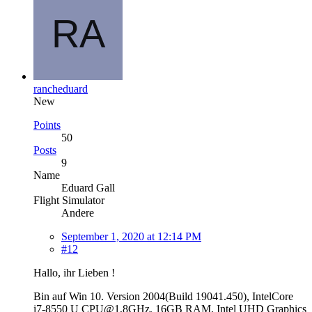
rancheduard
New
Points
50
Posts
9
Name
Eduard Gall
Flight Simulator
Andere
September 1, 2020 at 12:14 PM
#12
Hallo, ihr Lieben !
Bin auf Win 10. Version 2004(Build 19041.450), IntelCore
i7-8550 U CPU@1,8GHz, 16GB RAM, Intel UHD Graphics