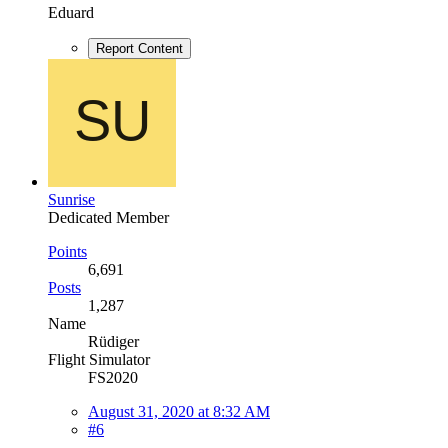
Eduard
Report Content
Sunrise
Dedicated Member
Points
6,691
Posts
1,287
Name
Rüdiger
Flight Simulator
FS2020
August 31, 2020 at 8:32 AM
#6