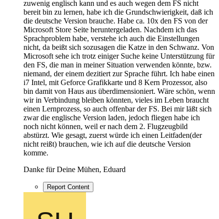
zuwenig englisch kann und es auch wegen dem FS nicht
bereit bin zu lernen, habe ich die Grundschwierigkeit, daß ich
die deutsche Version brauche. Habe ca. 10x den FS von der
Microsoft Store Seite heruntergeladen. Nachdem ich das
Sprachproblem habe, verstehe ich auch die Einstellungen
nicht, da beißt sich sozusagen die Katze in den Schwanz. Von
Microsoft sehe ich trotz einiger Suche keine Unterstützung für
den FS, die man in meiner Situation verwenden könnte, bzw.
niemand, der einem dezitiert zur Sprache führt. Ich habe einen
i7 Intel, mit Geforce Grafikkarte und 8 Kern Prozessor, also
bin damit von Haus aus überdimensioniert. Wäre schön, wenn
wir in Verbindung bleiben könnten, vieles im Leben braucht
einen Lernprozess, so auch offenbar der FS. Bei mir läßt sich
zwar die englische Version laden, jedoch fliegen habe ich
noch nicht können, weil er nach dem 2. Flugzeugbild
abstürzt. Wie gesagt, zuerst würde ich einen Leitfaden(der
nicht reißt) brauchen, wie ich auf die deutsche Version
komme.
Danke für Deine Mühen, Eduard
Report Content