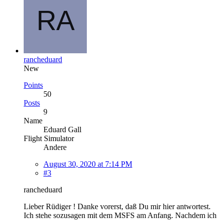
rancheduard
New
Points
50
Posts
9
Name
Eduard Gall
Flight Simulator
Andere
August 30, 2020 at 7:14 PM
#3
rancheduard
Lieber Rüdiger ! Danke vorerst, daß Du mir hier antwortest.
Ich stehe sozusagen mit dem MSFS am Anfang. Nachdem ich