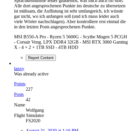
Sprachkenntnisse leider gnadenlos, was mich auch oft stört.
Alle dort angesprochenen Punkte ins deutsche zu übersetzen
ist mühsam, die Auflistung ist sehr umfangreich, ich wüsste
gar nicht, wo ich anfangen soll (und ich muss leider auch
viele Wörter nachschlagen). Aber kontrolliere erst einmal die
in den letzten Posts angesprochenen Punkte.
MSI B550-A Pro - Ryzen 5 5600G - Scythe Mugen 5 PCGH
- Corsair Veng. LPX DDR4 32GB - MSI RTX 3060 Gaming
X - 4 + 2 + 1TB SSD - 4TB HDD
Report Content
lanxy
Was already active
Points
227
Posts
42
Name
Wolfgang
Flight Simulator
FS2020
August 31, 2020 at 1:16 PM