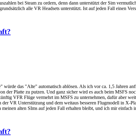
auszahlen bei Steam zu ordern, denn dann unterstützt der Sim vermutlic
 grundsätzlich alle VR Headsets unterstützt. Ist auf jeden Fall einen Ver
nft?
e" würde das "Alte" automatisch ablösen. Als ich vor ca. 1,5 Jahren a
n der Platte zu putzen. Und ganz sicher wird es auch beim MSFS noch e
ukünftig VFR Flüge vermehrt im MSFS zu unternehmen, dafür aber weite
n der VR Unterstützung und dem weitaus besseren Flugmodell in X-Plan
einen alten SIms auf jeden Fall erhalten bleibt, und ich mir einfach 
nft?