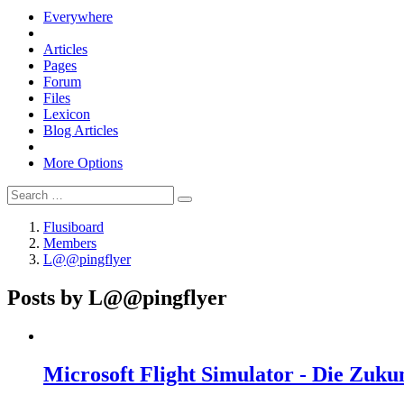
Everywhere
Articles
Pages
Forum
Files
Lexicon
Blog Articles
More Options
Flusiboard
Members
L@@pingflyer
Posts by L@@pingflyer
Microsoft Flight Simulator - Die Zuku