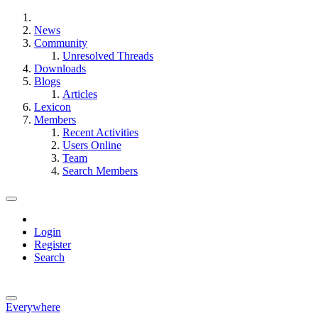
News
Community
Unresolved Threads
Downloads
Blogs
Articles
Lexicon
Members
Recent Activities
Users Online
Team
Search Members
Login
Register
Search
Everywhere