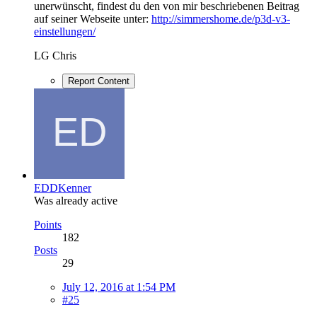
unerwünscht, findest du den von mir beschriebenen Beitrag
auf seiner Webseite unter:
http://simmershome.de/p3d-v3-
einstellungen/
LG Chris
Report Content
EDDKenner
Was already active
Points
182
Posts
29
July 12, 2016 at 1:54 PM
#25