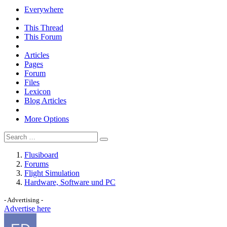
Everywhere
This Thread
This Forum
Articles
Pages
Forum
Files
Lexicon
Blog Articles
More Options
Flusiboard
Forums
Flight Simulation
Hardware, Software und PC
- Advertising -
Advertise here