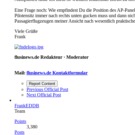
Eine Frage noch: Wie empfindest Du die Position des AP-Panel
Pilotensitz immer nach rechts unten gucken muss und dann nich
Passagierflugzeugen meiner Ansicht nach wesentlich praktische
Viele Grüße
Frank
flusinews.de Redakteur ·
Moderator
Mail:
flusinews.de Kontaktformular
Report Content
Previous Official Post
Next Official Post
FrankEDDB
Team
Points
3,380
Posts