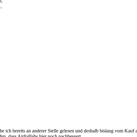
0,
,
e ich bereits an anderer Stelle gelesen und deshalb bislang vom Kauf
fen, dass Airfoillabs hier noch nachbessert.