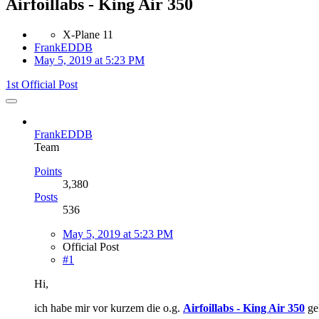
Airfoillabs - King Air 350
X-Plane 11
FrankEDDB
May 5, 2019 at 5:23 PM
1st Official Post
FrankEDDB
Team
Points
3,380
Posts
536
May 5, 2019 at 5:23 PM
Official Post
#1
Hi,
ich habe mir vor kurzem die o.g.
Airfoillabs - King Air 350
gek