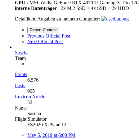
GPU
- MSI nVidia GeForce RTX 4070 Ti Gaming X Trio 12G
interne Datenträger
- 2x M.2 SSD + 4x SSD + 2x HDD
Detaillierte Angaben zu meinem Computer:
Report Content
Previous Official Post
Next Official Post
Sascha
Team
Points
6,576
Posts
905
Lexicon Article
52
Name
Sascha
Flight Simulator
FS2020 X-Plane 12
May 5, 2019 at 6:08 PM