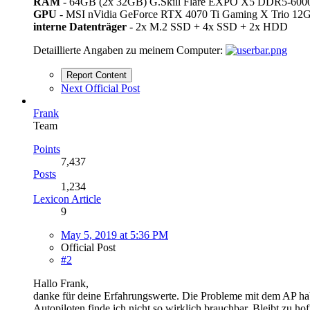
RAM
- 64GB (2x 32GB) G.Skill Flare EXPO X5 DDR5-600
GPU
- MSI nVidia GeForce RTX 4070 Ti Gaming X Trio 12G
interne Datenträger
- 2x M.2 SSD + 4x SSD + 2x HDD
Detaillierte Angaben zu meinem Computer:
Report Content
Next Official Post
Frank
Team
Points
7,437
Posts
1,234
Lexicon Article
9
May 5, 2019 at 5:36 PM
Official Post
#2
Hallo Frank,
danke für deine Erfahrungswerte. Die Probleme mit dem AP hab
Autopiloten finde ich nicht so wirklich brauchbar. Bleibt zu hof