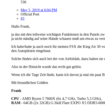
536
May 5, 2019 at 6:04 PM
Official Post
#3
Hallo Frank,
ja das mit den teilweise wichtigen Funktionen in den Panels zwi
ja nicht ständig auf seine Hände schauen muß um etwas zu vers
Ich habe/hatte ja auch noch für meinen FSX die King Air 30 von
den Autopiloten eingebaut.
Solche finden sich auch bei der von Airfolslab, dazu haben sie
Also in der Hinsicht wurde das recht gut gelöst.
Wenn ich die Tage Zeit finde, kann ich davon ja mal ein paar Bi
Mit freundlichen Grüßen
Frank
CPU
- AMD Ryzen 5 7600X (6x 4,7 GHz, Turbo 5,3 GHz),
RAM
- 64GB (2x 32GB) G.Skill Flare EXPO X5 DDR5-600