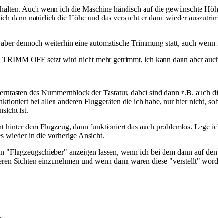
halten. Auch wenn ich die Maschine händisch auf die gewünschte Höhe 
 sich dann natürlich die Höhe und das versucht er dann wieder auszutr
et aber dennoch weiterhin eine automatische Trimmung statt, auch wenn
H TRIMM OFF setzt wird nicht mehr getrimmt, ich kann dann aber auch
fferntasten des Nummernblock der Tastatur, dabei sind dann z.B. auch 
ioniert bei allen anderen Fluggeräten die ich habe, nur hier nicht, soba
sicht ist.
t hinter dem Flugzeug, dann funktioniert das auch problemlos. Lege ich
es wieder in die vorherige Ansicht.
en "Flugzeugschieber" anzeigen lassen, wenn ich bei dem dann auf den 
eren Sichten einzunehmen und wenn dann waren diese "verstellt" word