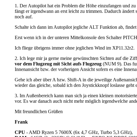
1. Der Autopilot hat ein Problem die Höhe einzufangen und zu 
fängt er irgendwann an erst leicht zu trimmen. Dadurch ändert
noch auf.
Schalte ich dann im Autopilot jegliche ALT Funktion ab, find
Erst wenn ich in der unteren Mittelkonsole den Schalter PITC
Ich fliege übrigens immer ohne jeglichen Wind im XP11.32r2.
2. Ich lege mir ja gerne meine gewünschten Sichten auf die Zi
vor dem Flugzeug mit Sicht aufs Flugzeug
(NUM 9). Das funkt
Innenansicht bzw. der vorherigen Ansicht sofern es eine Innenan
Gehe ich aber über A bzw. Shift-A in die jeweilige Außenansich
wieder das gleiche, sobald ich den Joystickknopf loslasse geht 
3. Im Außenbereich kann man sich ja einen kleinen motorisiert
vor. Es war danach auch nicht mehr möglich irgendwelche and
Mit freundlichen Grüßen
Frank
CPU
- AMD Ryzen 5 7600X (6x 4,7 GHz, Turbo 5,3 GHz),