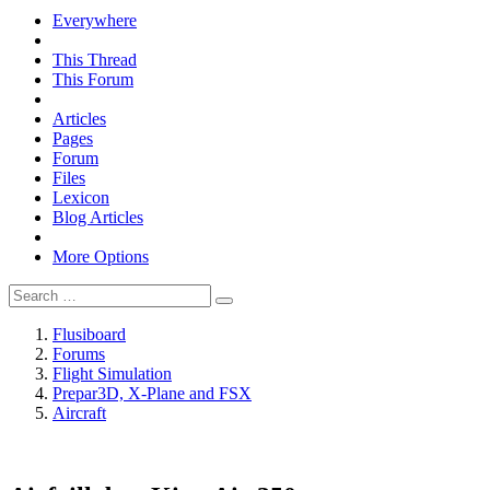
Everywhere
This Thread
This Forum
Articles
Pages
Forum
Files
Lexicon
Blog Articles
More Options
Flusiboard
Forums
Flight Simulation
Prepar3D, X-Plane and FSX
Aircraft