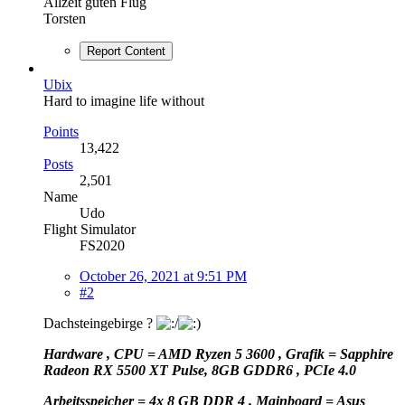
Allzeit guten Flug
Torsten
Report Content
Ubix
Hard to imagine life without
Points
13,422
Posts
2,501
Name
Udo
Flight Simulator
FS2020
October 26, 2021 at 9:51 PM
#2
Dachsteingebirge ?
Hardware , CPU = AMD Ryzen 5 3600 , Grafik = Sapphire
Radeon RX 5500 XT Pulse, 8GB GDDR6 , PCIe 4.0
Arbeitsspeicher = 4x 8 GB DDR 4 . Mainboard = Asus