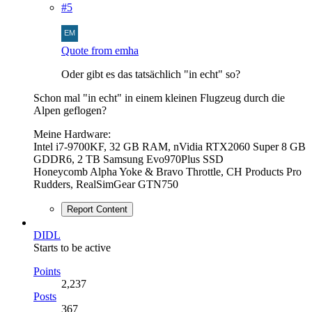
#5
Quote from emha
Oder gibt es das tatsächlich "in echt" so?
Schon mal "in echt" in einem kleinen Flugzeug durch die
Alpen geflogen?
Meine Hardware:
Intel i7-9700KF, 32 GB RAM, nVidia RTX2060 Super 8 GB
GDDR6, 2 TB Samsung Evo970Plus SSD
Honeycomb Alpha Yoke & Bravo Throttle, CH Products Pro
Rudders, RealSimGear GTN750
Report Content
DIDL
Starts to be active
Points
2,237
Posts
367