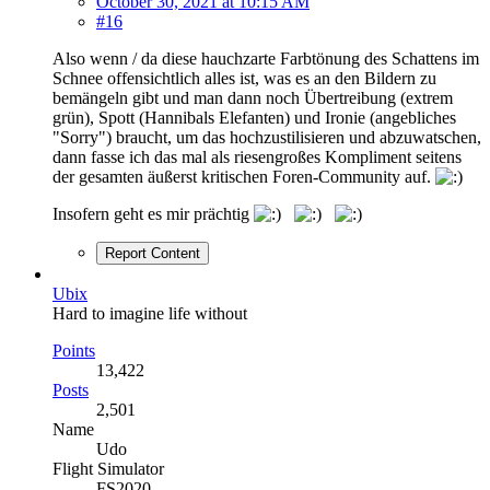
October 30, 2021 at 10:15 AM
#16
Also wenn / da diese hauchzarte Farbtönung des Schattens im
Schnee offensichtlich alles ist, was es an den Bildern zu
bemängeln gibt und man dann noch Übertreibung (extrem
grün), Spott (Hannibals Elefanten) und Ironie (angebliches
"Sorry") braucht, um das hochzustilisieren und abzuwatschen,
dann fasse ich das mal als riesengroßes Kompliment seitens
der gesamten äußerst kritischen Foren-Community auf.
Insofern geht es mir prächtig
Report Content
Ubix
Hard to imagine life without
Points
13,422
Posts
2,501
Name
Udo
Flight Simulator
FS2020