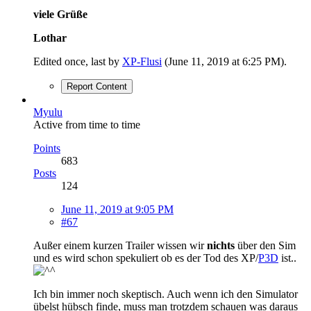
viele Grüße
Lothar
Edited once, last by
XP-Flusi
(
June 11, 2019 at 6:25 PM
).
Report Content
Myulu
Active from time to time
Points
683
Posts
124
June 11, 2019 at 9:05 PM
#67
Außer einem kurzen Trailer wissen wir
nichts
über den Sim
und es wird schon spekuliert ob es der Tod des XP/
P3D
ist..
Ich bin immer noch skeptisch. Auch wenn ich den Simulator
übelst hübsch finde, muss man trotzdem schauen was daraus