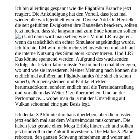
Ich bin allerdings gespannt wie die FlightSim Branche jetzt
reagiert. Die Ankündigung hat den Vorteil, dass jetzt mal
wieder alle wachgerüttelt werden. Diverse Add-On Hersteller
die seit gefühlten Ewigkeiten ihre Baustellen beackern, sollten
jetzt merken, dass sie langsam mal zum Ende kommen sollten
Und dann wird man sehen, wie LM und LR reagieren.
wenn da tatsächlich ein echter Simulator angekündigt wurde.
Ich fürchte, LM wird nicht mehr viel investieren und sich auf
die interne Nutzung des Simulators konzentrieren. Und LR?
Das könnte spannend werden. Aufgrund des wachsenden
Erfolgs der letzten Jahre müsste Austin und co mal überlegen,
wo und wie sie investieren. Meiner Meinung nach können die
endlich mal aufhören an Flightdynamics (die sind eh schon
super!), Pumpensystemen und Partikeleffekten
herumzudoktorn, sondern endlich mal die Terraindarstellung
und vor allem das Wetter!!! zu überarbeiten. Und an der
Performance.... wobei man da ja mit der Umstellung auf
Vulkan schonmal eine gute Basis legt.
Ich denke XP könnte durchaus überleben, aber die müssten
jetzt endlich mal aus dem Wurstelmodus rauskommen. Die
haben jetzt gerade einen Mega Erfolg hinter sich und sollten
jetzt sinnvoll in die Zukunft investieren. Die Marke X-Plane
rebooten, den ganzen Schwung mitnehmen und weiter auf