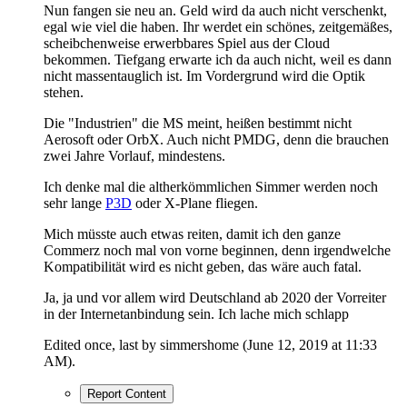
Nun fangen sie neu an. Geld wird da auch nicht verschenkt,
egal wie viel die haben. Ihr werdet ein schönes, zeitgemäßes,
scheibchenweise erwerbbares Spiel aus der Cloud
bekommen. Tiefgang erwarte ich da auch nicht, weil es dann
nicht massentauglich ist. Im Vordergrund wird die Optik
stehen.
Die "Industrien" die MS meint, heißen bestimmt nicht
Aerosoft oder OrbX. Auch nicht PMDG, denn die brauchen
zwei Jahre Vorlauf, mindestens.
Ich denke mal die altherkömmlichen Simmer werden noch
sehr lange
P3D
oder X-Plane fliegen.
Mich müsste auch etwas reiten, damit ich den ganze
Commerz noch mal von vorne beginnen, denn irgendwelche
Kompatibilität wird es nicht geben, das wäre auch fatal.
Ja, ja und vor allem wird Deutschland ab 2020 der Vorreiter
in der Internetanbindung sein. Ich lache mich schlapp
Edited once, last by simmershome (
June 12, 2019 at 11:33
AM
).
Report Content