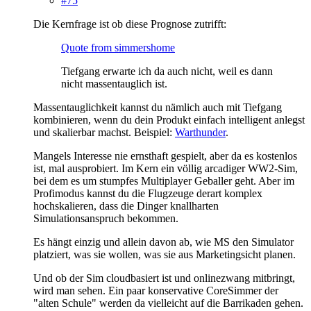
#75
Die Kernfrage ist ob diese Prognose zutrifft:
Quote from simmershome
Tiefgang erwarte ich da auch nicht, weil es dann
nicht massentauglich ist.
Massentauglichkeit kannst du nämlich auch mit Tiefgang
kombinieren, wenn du dein Produkt einfach intelligent anlegst
und skalierbar machst. Beispiel:
Warthunder
.
Mangels Interesse nie ernsthaft gespielt, aber da es kostenlos
ist, mal ausprobiert. Im Kern ein völlig arcadiger WW2-Sim,
bei dem es um stumpfes Multiplayer Geballer geht. Aber im
Profimodus kannst du die Flugzeuge derart komplex
hochskalieren, dass die Dinger knallharten
Simulationsanspruch bekommen.
Es hängt einzig und allein davon ab, wie MS den Simulator
platziert, was sie wollen, was sie aus Marketingsicht planen.
Und ob der Sim cloudbasiert ist und onlinezwang mitbringt,
wird man sehen. Ein paar konservative CoreSimmer der
"alten Schule" werden da vielleicht auf die Barrikaden gehen.