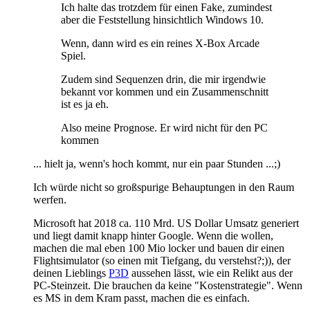
Ich halte das trotzdem für einen Fake, zumindest
aber die Feststellung hinsichtlich Windows 10.
Wenn, dann wird es ein reines X-Box Arcade
Spiel.
Zudem sind Sequenzen drin, die mir irgendwie
bekannt vor kommen und ein Zusammenschnitt
ist es ja eh.
Also meine Prognose. Er wird nicht für den PC
kommen
... hielt ja, wenn's hoch kommt, nur ein paar Stunden ...;)
Ich würde nicht so großspurige Behauptungen in den Raum
werfen.
Microsoft hat 2018 ca. 110 Mrd. US Dollar Umsatz generiert
und liegt damit knapp hinter Google. Wenn die wollen,
machen die mal eben 100 Mio locker und bauen dir einen
Flightsimulator (so einen mit Tiefgang, du verstehst?;)), der
deinen Lieblings
P3D
aussehen lässt, wie ein Relikt aus der
PC-Steinzeit. Die brauchen da keine "Kostenstrategie". Wenn
es MS in dem Kram passt, machen die es einfach.