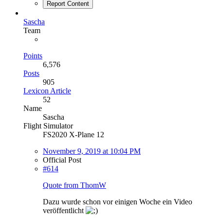
Report Content
Sascha
Team
Points
6,576
Posts
905
Lexicon Article
52
Name
Sascha
Flight Simulator
FS2020 X-Plane 12
November 9, 2019 at 10:04 PM
Official Post
#614
Quote from ThomW
Dazu wurde schon vor einigen Woche ein Video
veröffentlicht