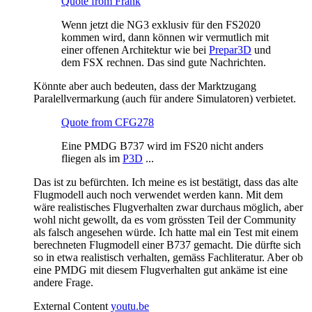
Quote from Frank
Wenn jetzt die NG3 exklusiv für den FS2020
kommen wird, dann können wir vermutlich mit
einer offenen Architektur wie bei
Prepar3D
und
dem FSX rechnen. Das sind gute Nachrichten.
Könnte aber auch bedeuten, dass der Marktzugang
Paralellvermarkung (auch für andere Simulatoren) verbietet.
Quote from CFG278
Eine PMDG B737 wird im FS20 nicht anders
fliegen als im
P3D
...
Das ist zu befürchten. Ich meine es ist bestätigt, dass das alte
Flugmodell auch noch verwendet werden kann. Mit dem
wäre realistisches Flugverhalten zwar durchaus möglich, aber
wohl nicht gewollt, da es vom grössten Teil der Community
als falsch angesehen würde. Ich hatte mal ein Test mit einem
berechneten Flugmodell einer B737 gemacht. Die dürfte sich
so in etwa realistisch verhalten, gemäss Fachliteratur. Aber ob
eine PMDG mit diesem Flugverhalten gut ankäme ist eine
andere Frage.
External Content
youtu.be