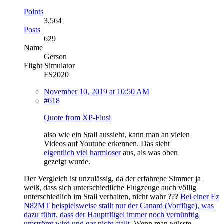
Points
3,564
Posts
629
Name
Gerson
Flight Simulator
FS2020
November 10, 2019 at 10:50 AM
#618
Quote from XP-Flusi
also wie ein Stall aussieht, kann man an vielen
Videos auf Youtube erkennen. Das sieht
eigentlich viel harmloser
aus, als was oben
gezeigt wurde.
Der Vergleich ist unzulässig, da der erfahrene Simmer ja
weiß, dass sich unterschiedliche Flugzeuge auch völlig
unterschiedlich im Stall verhalten, nicht wahr ???
Bei einer Ez
N82MT beispielsweise stallt nur der Canard (Vorflüge), was
dazu führt, dass der Hauptflügel immer noch vernünftig
umströmt wird und gar nicht stallt.
Wenn man wüsste,