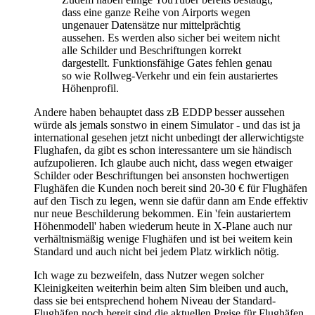
dass eine ganze Reihe von Airports wegen
ungenauer Datensätze nur mittelprächtig
aussehen. Es werden also sicher bei weitem nicht
alle Schilder und Beschriftungen korrekt
dargestellt. Funktionsfähige Gates fehlen genau
so wie Rollweg-Verkehr und ein fein austariertes
Höhenprofil.
Andere haben behauptet dass zB EDDP besser aussehen
würde als jemals sonstwo in einem Simulator - und das ist ja
international gesehen jetzt nicht unbedingt der allerwichtigste
Flughafen, da gibt es schon interessantere um sie händisch
aufzupolieren. Ich glaube auch nicht, dass wegen etwaiger
Schilder oder Beschriftungen bei ansonsten hochwertigen
Flughäfen die Kunden noch bereit sind 20-30 € für Flughäfen
auf den Tisch zu legen, wenn sie dafür dann am Ende effektiv
nur neue Beschilderung bekommen. Ein 'fein austariertem
Höhenmodell' haben wiederum heute in X-Plane auch nur
verhältnismäßig wenige Flughäfen und ist bei weitem kein
Standard und auch nicht bei jedem Platz wirklich nötig.
Ich wage zu bezweifeln, dass Nutzer wegen solcher
Kleinigkeiten weiterhin beim alten Sim bleiben und auch,
dass sie bei entsprechend hohem Niveau der Standard-
Flughäfen noch bereit sind die aktuellen Preise für Flughäfen