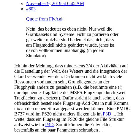
November 9, 2019 at 6:45 AM
#603
Quote from FlyAgi
Nein, das bedeutet es eben nicht. Nur weil die
Grafikassets und Systeme leicht zu portieren oder
gar weiter nutzbar sind bedeutet das nicht, dass
am Flugmodell nichts geändert wurde, jenes ist
davon vollkommen unabhängig (in jedem
Simulator).
Ich bin der Meinung, dass mindestens 3/4 der Aktivitäten auf
die Darstellung der Welt, des Wetters und die Integration der
Cloud verwendet werden. Da können nicht wirklich viele
Ressourcen vorhanden sein, Grundlegendes an der
Flugphysik anders zu gestalten (z.B. die berühmte eine (!)
durchgehende Tragfläche der MSFS-Flugzeuge durch zwei
Tragflächen zu ersetzen). Dafür spricht ja auch schon, dass
offensichtlich bestehende Flugzeug-Add-Ons in null Komma
nix an den neuen Sim angepasst werden können. Eine PMDG
B737 wird im FS20 nicht anders fliegen als im
P3D
... Ich
wette, dass ein Flugzeug im FS20 die gleiche File-Struktur
aufweist wie im
P3D
. Somit können die Entwickler
bestenfalls an ein paar Parametern schrauben ...