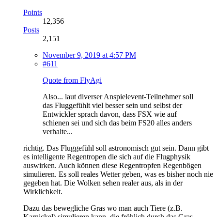
Points
12,356
Posts
2,151
November 9, 2019 at 4:57 PM
#611
Quote from FlyAgi
Also... laut diverser Anspielevent-Teilnehmer soll
das Fluggefühlt viel besser sein und selbst der
Entwickler sprach davon, dass FSX wie auf
schienen sei und sich das beim FS20 alles anders
verhalte...
richtig. Das Fluggefühl soll astronomisch gut sein. Dann gibt
es intelligente Regentropen die sich auf die Flugphysik
auswirken. Auch können diese Regentropfen Regenbögen
simulieren. Es soll reales Wetter geben, was es bisher noch nie
gegeben hat. Die Wolken sehen realer aus, als in der
Wirklichkeit.
Dazu das bewegliche Gras wo man auch Tiere (z.B.
Karnickel) simulieren kann, die fröhlich durch das Gras