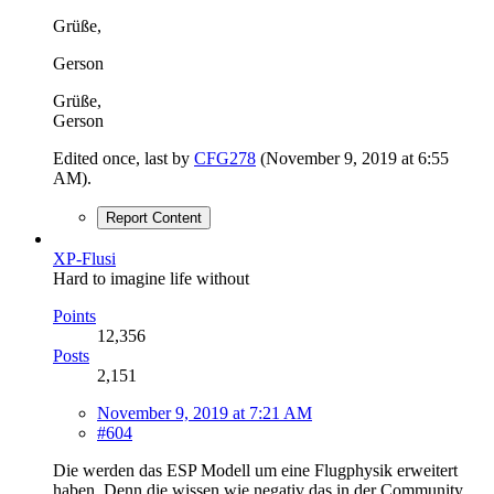
Grüße,
Gerson
Grüße,
Gerson
Edited once, last by
CFG278
(
November 9, 2019 at 6:55
AM
).
Report Content
XP-Flusi
Hard to imagine life without
Points
12,356
Posts
2,151
November 9, 2019 at 7:21 AM
#604
Die werden das ESP Modell um eine Flugphysik erweitert
haben. Denn die wissen wie negativ das in der Community