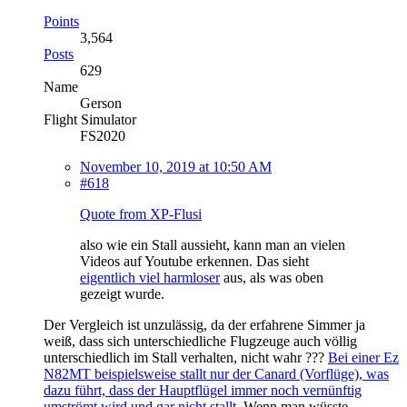
Points
3,564
Posts
629
Name
Gerson
Flight Simulator
FS2020
November 10, 2019 at 10:50 AM
#618
Quote from XP-Flusi
also wie ein Stall aussieht, kann man an vielen
Videos auf Youtube erkennen. Das sieht
eigentlich viel harmloser
aus, als was oben
gezeigt wurde.
Der Vergleich ist unzulässig, da der erfahrene Simmer ja
weiß, dass sich unterschiedliche Flugzeuge auch völlig
unterschiedlich im Stall verhalten, nicht wahr ???
Bei einer Ez
N82MT beispielsweise stallt nur der Canard (Vorflüge), was
dazu führt, dass der Hauptflügel immer noch vernünftig
umströmt wird und gar nicht stallt.
Wenn man wüsste,