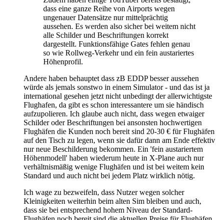
dass eine ganze Reihe von Airports wegen
ungenauer Datensätze nur mittelprächtig
aussehen. Es werden also sicher bei weitem nicht
alle Schilder und Beschriftungen korrekt
dargestellt. Funktionsfähige Gates fehlen genau
so wie Rollweg-Verkehr und ein fein austariertes
Höhenprofil.
Andere haben behauptet dass zB EDDP besser aussehen
würde als jemals sonstwo in einem Simulator - und das ist ja
international gesehen jetzt nicht unbedingt der allerwichtigste
Flughafen, da gibt es schon interessantere um sie händisch
aufzupolieren. Ich glaube auch nicht, dass wegen etwaiger
Schilder oder Beschriftungen bei ansonsten hochwertigen
Flughäfen die Kunden noch bereit sind 20-30 € für Flughäfen
auf den Tisch zu legen, wenn sie dafür dann am Ende effektiv
nur neue Beschilderung bekommen. Ein 'fein austariertem
Höhenmodell' haben wiederum heute in X-Plane auch nur
verhältnismäßig wenige Flughäfen und ist bei weitem kein
Standard und auch nicht bei jedem Platz wirklich nötig.
Ich wage zu bezweifeln, dass Nutzer wegen solcher
Kleinigkeiten weiterhin beim alten Sim bleiben und auch,
dass sie bei entsprechend hohem Niveau der Standard-
Flughäfen noch bereit sind die aktuellen Preise für Flughäfen