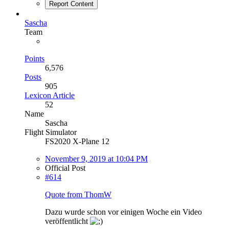
Report Content
Sascha
Team
Points
6,576
Posts
905
Lexicon Article
52
Name
Sascha
Flight Simulator
FS2020 X-Plane 12
November 9, 2019 at 10:04 PM
Official Post
#614
Quote from ThomW
Dazu wurde schon vor einigen Woche ein Video
veröffentlicht