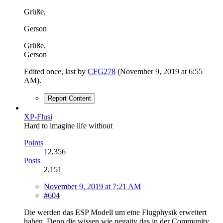
Grüße,
Gerson
Grüße,
Gerson
Edited once, last by
CFG278
(
November 9, 2019 at 6:55
AM
).
Report Content
XP-Flusi
Hard to imagine life without
Points
12,356
Posts
2,151
November 9, 2019 at 7:21 AM
#604
Die werden das ESP Modell um eine Flugphysik erweitert
haben. Denn die wissen wie negativ das in der Community