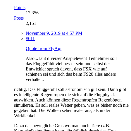
Points
12,356
Posts
2,151
November 9, 2019 at 4:57 PM
#611
Quote from FlyAgi
Also... laut diverser Anspielevent-Teilnehmer soll
das Fluggefühlt viel besser sein und selbst der
Entwickler sprach davon, dass FSX wie auf
schienen sei und sich das beim FS20 alles anders
verhalte...
richtig. Das Fluggefühl soll astronomisch gut sein. Dann gibt
es intelligente Regentropen die sich auf die Flugphysik
auswirken. Auch können diese Regentropfen Regenbögen
simulieren. Es soll reales Wetter geben, was es bisher noch nie
gegeben hat. Die Wolken sehen realer aus, als in der
Wirklichkeit.
Dazu das bewegliche Gras wo man auch Tiere (z.B.
Karnickel) simulieren kann, die fröhlich durch das Gras