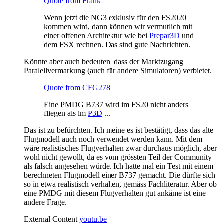
Quote from Frank
Wenn jetzt die NG3 exklusiv für den FS2020
kommen wird, dann können wir vermutlich mit
einer offenen Architektur wie bei
Prepar3D
und
dem FSX rechnen. Das sind gute Nachrichten.
Könnte aber auch bedeuten, dass der Marktzugang
Paralellvermarkung (auch für andere Simulatoren) verbietet.
Quote from CFG278
Eine PMDG B737 wird im FS20 nicht anders
fliegen als im
P3D
...
Das ist zu befürchten. Ich meine es ist bestätigt, dass das alte
Flugmodell auch noch verwendet werden kann. Mit dem
wäre realistisches Flugverhalten zwar durchaus möglich, aber
wohl nicht gewollt, da es vom grössten Teil der Community
als falsch angesehen würde. Ich hatte mal ein Test mit einem
berechneten Flugmodell einer B737 gemacht. Die dürfte sich
so in etwa realistisch verhalten, gemäss Fachliteratur. Aber ob
eine PMDG mit diesem Flugverhalten gut ankäme ist eine
andere Frage.
External Content
youtu.be