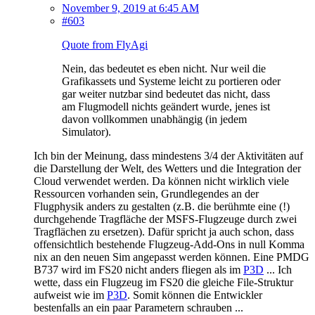
November 9, 2019 at 6:45 AM
#603
Quote from FlyAgi
Nein, das bedeutet es eben nicht. Nur weil die
Grafikassets und Systeme leicht zu portieren oder
gar weiter nutzbar sind bedeutet das nicht, dass
am Flugmodell nichts geändert wurde, jenes ist
davon vollkommen unabhängig (in jedem
Simulator).
Ich bin der Meinung, dass mindestens 3/4 der Aktivitäten auf
die Darstellung der Welt, des Wetters und die Integration der
Cloud verwendet werden. Da können nicht wirklich viele
Ressourcen vorhanden sein, Grundlegendes an der
Flugphysik anders zu gestalten (z.B. die berühmte eine (!)
durchgehende Tragfläche der MSFS-Flugzeuge durch zwei
Tragflächen zu ersetzen). Dafür spricht ja auch schon, dass
offensichtlich bestehende Flugzeug-Add-Ons in null Komma
nix an den neuen Sim angepasst werden können. Eine PMDG
B737 wird im FS20 nicht anders fliegen als im
P3D
... Ich
wette, dass ein Flugzeug im FS20 die gleiche File-Struktur
aufweist wie im
P3D
. Somit können die Entwickler
bestenfalls an ein paar Parametern schrauben ...