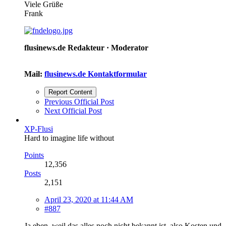
Viele Grüße
Frank
flusinews.de Redakteur ·
Moderator
Mail:
flusinews.de Kontaktformular
Report Content
Previous Official Post
Next Official Post
XP-Flusi
Hard to imagine life without
Points
12,356
Posts
2,151
April 23, 2020 at 11:44 AM
#887
Ja eben, weil das alles noch nicht bekannt ist, also Kosten und