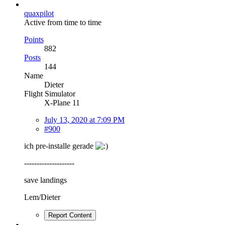
quaxpilot
Active from time to time
Points
882
Posts
144
Name
Dieter
Flight Simulator
X-Plane 11
July 13, 2020 at 7:09 PM
#900
ich pre-installe gerade
--------------------
save landings
Lem/Dieter
Report Content