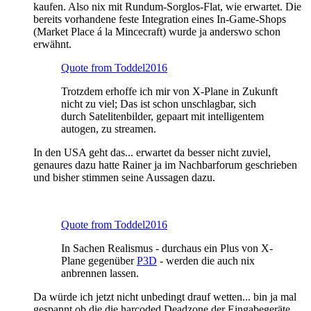
kaufen. Also nix mit Rundum-Sorglos-Flat, wie erwartet. Die
bereits vorhandene feste Integration eines In-Game-Shops
(Market Place á la Mincecraft) wurde ja anderswo schon
erwähnt.
Quote from Toddel2016
Trotzdem erhoffe ich mir von X-Plane in Zukunft
nicht zu viel; Das ist schon unschlagbar, sich
durch Satelitenbilder, gepaart mit intelligentem
autogen, zu streamen.
In den USA geht das... erwartet da besser nicht zuviel,
genaures dazu hatte Rainer ja im Nachbarforum geschrieben
und bisher stimmen seine Aussagen dazu.
Quote from Toddel2016
In Sachen Realismus - durchaus ein Plus von X-
Plane gegenüber
P3D
- werden die auch nix
anbrennen lassen.
Da würde ich jetzt nicht unbedingt drauf wetten... bin ja mal
gespannt ob die die harcoded Deadzone der Eingabegeräte