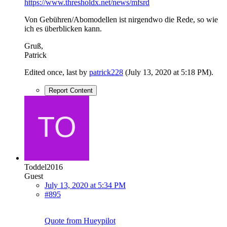
https://www.thresholdx.net/news/mfsrd
Von Gebühren/Abomodellen ist nirgendwo die Rede, so wie
ich es überblicken kann.
Gruß,
Patrick
Edited once, last by
patrick228
(
July 13, 2020 at 5:18 PM
).
Report Content
Toddel2016
Guest
July 13, 2020 at 5:34 PM
#895
Quote from Hueypilot