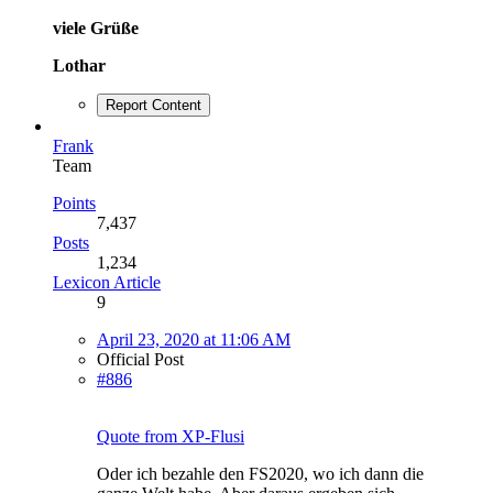
viele Grüße
Lothar
Report Content
Frank
Team
Points
7,437
Posts
1,234
Lexicon Article
9
April 23, 2020 at 11:06 AM
Official Post
#886
Quote from XP-Flusi
Oder ich bezahle den FS2020, wo ich dann die