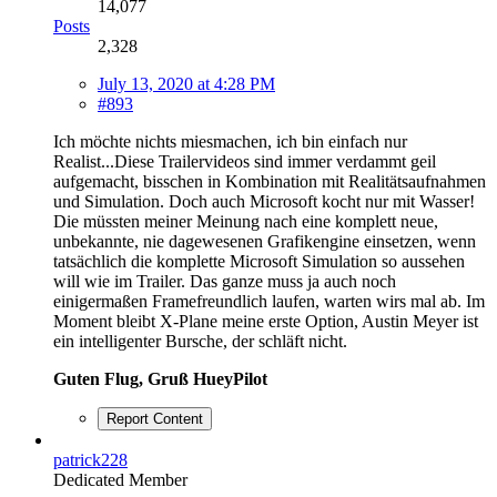
14,077
Posts
2,328
July 13, 2020 at 4:28 PM
#893
Ich möchte nichts miesmachen, ich bin einfach nur
Realist...Diese Trailervideos sind immer verdammt geil
aufgemacht, bisschen in Kombination mit Realitätsaufnahmen
und Simulation. Doch auch Microsoft kocht nur mit Wasser!
Die müssten meiner Meinung nach eine komplett neue,
unbekannte, nie dagewesenen Grafikengine einsetzen, wenn
tatsächlich die komplette Microsoft Simulation so aussehen
will wie im Trailer. Das ganze muss ja auch noch
einigermaßen Framefreundlich laufen, warten wirs mal ab. Im
Moment bleibt X-Plane meine erste Option, Austin Meyer ist
ein intelligenter Bursche, der schläft nicht.
Guten Flug, Gruß HueyPilot
Report Content
patrick228
Dedicated Member