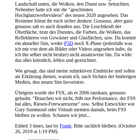
Landschaft unten, die Wolken, den Dunst usw. betrachten.
Nebenher hatte ich mir die "geschönten
Hochglanzwerbevideos" des neuen 2020 angesehen. Das
Resümee könnt ihr euch sicher denken: Genauso, aber ganz
genauso sah es auch draußen aus. Die Leuchtkraft der
Oberfläche, trotz des Dunstes, die Farben, die Wolken, das
Reflektieren von Gewässer und Glasflächen, usw. Da kommt
ein aktueller Sim, weder
P3D
noch X-Plane (jedenfalls was
ich mir von dem als Bilder oder Videos angesehen habe, da
ich ihn selber nicht besitze) nicht ansatzweise hin. Da wirkt
das alles künstlich, leblos und gezeichnet.
Wie gesagt, das sind meine subjektiven Eindrücke und sollen
als Erklärung dienen, warum ich, nach Sichten der bisherigen
Medien, den neuen Sim favorisiere.
Übrigens wurde der FSX, als er 2006 rauskam, genauso
gebasht. "Brauchen wir nicht, frißt nur Performance, der FS9
hat alles, Riesen-Freewareszene" usw. Selbst Entwickler wie
Gary Summond oder Virtuali meinten damals, beim FS9
bleiben zu wollen. Schauen wir jetzt...
Edited 3 times, last by
Frank
: Bitte sachlich bleiben. (
October
26, 2019 at 1:19 PM
).