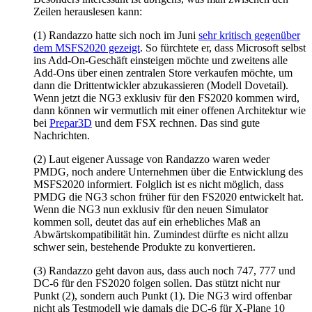
Zeilen herauslesen kann:
(1) Randazzo hatte sich noch im Juni
sehr kritisch gegenüber
dem MSFS2020 gezeigt
. So fürchtete er, dass Microsoft selbst
ins Add-On-Geschäft einsteigen möchte und zweitens alle
Add-Ons über einen zentralen Store verkaufen möchte, um
dann die Drittentwickler abzukassieren (Modell Dovetail).
Wenn jetzt die NG3 exklusiv für den FS2020 kommen wird,
dann können wir vermutlich mit einer offenen Architektur wie
bei
Prepar3D
und dem FSX rechnen. Das sind gute
Nachrichten.
(2) Laut eigener Aussage von Randazzo waren weder
PMDG, noch andere Unternehmen über die Entwicklung des
MSFS2020 informiert. Folglich ist es nicht möglich, dass
PMDG die NG3 schon früher für den FS2020 entwickelt hat.
Wenn die NG3 nun exklusiv für den neuen Simulator
kommen soll, deutet das auf ein erhebliches Maß an
Abwärtskompatibilität hin. Zumindest dürfte es nicht allzu
schwer sein, bestehende Produkte zu konvertieren.
(3) Randazzo geht davon aus, dass auch noch 747, 777 und
DC-6 für den FS2020 folgen sollen. Das stützt nicht nur
Punkt (2), sondern auch Punkt (1). Die NG3 wird offenbar
nicht als Testmodell wie damals die DC-6 für X-Plane 10