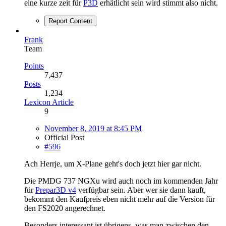
eine kurze zeit für
P3D
erhätlicht sein wird stimmt also nicht.
Report Content
Frank
Team
Points
7,437
Posts
1,234
Lexicon Article
9
November 8, 2019 at 8:45 PM
Official Post
#596
Ach Herrje, um X-Plane geht's doch jetzt hier gar nicht.
Die PMDG 737 NGXu wird auch noch im kommenden Jahr
für
Prepar3D v4
verfügbar sein. Aber wer sie dann kauft,
bekommt den Kaufpreis eben nicht mehr auf die Version für
den FS2020 angerechnet.
Besonders interessant ist übrigens, was man zwischen den