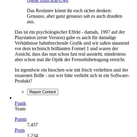
Quote from Kai-Uwe
Das Resümee könnt ihr euch sicher denken:
Genauso, aber ganz genauso sah es auch draußen
aus.
Das ist ein psychologischer Effekt - damals, 1997 auf der
Playstation (erste Version) gabe es auch für damalige
Verhätlnisse bahnbrechende Grafik und wir saßen staunend
vor dem technisch brillianten Formel 1 und waren der
Ansicht, dass das nun schon fast real aussieht, mindestens
aber schon mal die Optik der Fernsehübetragung erreicht.
Ist irgendwie ein bisschen wie mit frisch verliebten und der
rosaroten Brille - nur wer bitte verliebt sich in ein Software-
Produkt?
Report Content
Frank
Team
Points
7,437
Posts
1,234