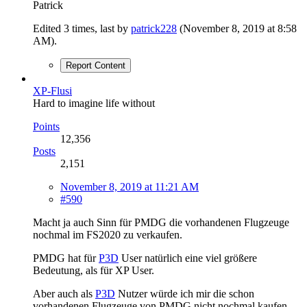
Patrick
Edited 3 times, last by
patrick228
(
November 8, 2019 at 8:58
AM
).
Report Content
XP-Flusi
Hard to imagine life without
Points
12,356
Posts
2,151
November 8, 2019 at 11:21 AM
#590
Macht ja auch Sinn für PMDG die vorhandenen Flugzeuge
nochmal im FS2020 zu verkaufen.
PMDG hat für
P3D
User natürlich eine viel größere
Bedeutung, als für XP User.
Aber auch als
P3D
Nutzer würde ich mir die schon
vorhandenen Flugzeuge von PMDG nicht nochmal kaufen.