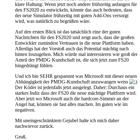
klare Haltung: Wenn jetzt noch andere frühzeitig anfangen für
den FS2020 zu entwickeln, könnte das auch bedeuten, dass
der neue Simulator frühzeitig mit guten Add-Ons versorgt
wird, was natürlich zu begrüßen wäre.
Auf den ersten Blick ist das tatsächlich eine der guten
Nachrichten für den FS2020 und zeigt auch, dass die großen
Entwickler zumindest Vertrauen in die neue Plattform haben.
Allerdigs hat der Vorstoß auch das Potential mächtig nach
hinten loszugehen. Mich würde mal interessieren wie groß der
Anteil der PMDG Kundschaft ist, die sich jetzt zum FS20
hingedrängt fühlen.
Und ich bin SEHR gespannnt was Microsoft mit dieser neuen
Abhängigkeit der PMDG-Kundschaft anzuwangen weiss
Der Köder ist jedenfalls jetzt ausgelegt. Daher: Durchaus ein
starkes Indiz dass der FS20 die neue mächtige Plattform wird.
Aber jetzt wo Microsoft auch die hardcore-Simmer an der
Angel hat, können sie fast alles machen. Im guten wie im
negativen.
Mit uneingeschränktem Gejubel halte ich mich daher
nachwievor zurück.
Gruß,