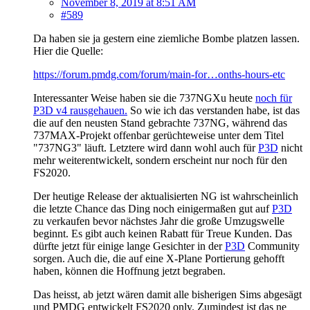
November 8, 2019 at 8:51 AM
#589
Da haben sie ja gestern eine ziemliche Bombe platzen lassen.
Hier die Quelle:
https://forum.pmdg.com/forum/main-for…onths-hours-etc
Interessanter Weise haben sie die 737NGXu heute
noch für
P3D v4 rausgehauen.
So wie ich das verstanden habe, ist das
die auf den neusten Stand gebrachte 737NG, während das
737MAX-Projekt offenbar gerüchteweise unter dem Titel
"737NG3" läuft. Letztere wird dann wohl auch für
P3D
nicht
mehr weiterentwickelt, sondern erscheint nur noch für den
FS2020.
Der heutige Release der aktualisierten NG ist wahrscheinlich
die letzte Chance das Ding noch einigermaßen gut auf
P3D
zu verkaufen bevor nächstes Jahr die große Umzugswelle
beginnt. Es gibt auch keinen Rabatt für Treue Kunden. Das
dürfte jetzt für einige lange Gesichter in der
P3D
Community
sorgen. Auch die, die auf eine X-Plane Portierung gehofft
haben, können die Hoffnung jetzt begraben.
Das heisst, ab jetzt wären damit alle bisherigen Sims abgesägt
und PMDG entwickelt FS2020 only. Zumindest ist das ne