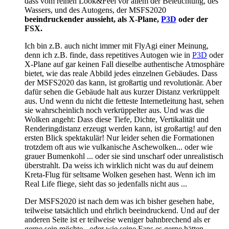
dass vom reinen Look&Feel vor allem der Beleuchtung, des
Wassers, und des Autogens, der MSFS2020
beeindruckender aussieht, als X-Plane,
P3D
oder der
FSX.
Ich bin z.B. auch nicht immer mit FlyAgi einer Meinung,
denn ich z.B. finde, dass repetitives Autogen wie in
P3D
oder
X-Plane auf gar keinen Fall dieselbe authentische Atmosphäre
bietet, wie das reale Abbild jedes einzelnen Gebäudes. Dass
der MSFS2020 das kann, ist großartig und revolutionär. Aber
dafür sehen die Gebäude halt aus kurzer Distanz verkrüppelt
aus. Und wenn du nicht die fetteste Internetleitung hast, sehen
sie wahrscheinlich noch verkrüppelter aus. Und was die
Wolken angeht: Dass diese Tiefe, Dichte, Vertikalität und
Renderingdistanz erzeugt werden kann, ist großartig! auf den
ersten Blick spektakulär! Nur leider sehen die Formationen
trotzdem oft aus wie vulkanische Aschewolken... oder wie
grauer Bumenkohl ... oder sie sind unscharf oder unrealistisch
überstrahlt. Da weiss ich wirklich nicht was du auf deinem
Kreta-Flug für seltsame Wolken gesehen hast. Wenn ich im
Real Life fliege, sieht das so jedenfalls nicht aus ...
Der MSFS2020 ist nach dem was ich bisher gesehen habe,
teilweise tatsächlich und ehrlich beeindruckend. Und auf der
anderen Seite ist er teilweise weniger bahnbrechend als er
gerne sein möchte - oder wie seine Fans es gerne hätten.