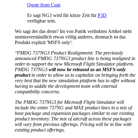
Quote from Cuni
Er sagt NG3 wird für kürze Zeit für
P3D
verfügbar sein.
Wo sagt der das denn? Im von Patrik verlinkten Artikel steht
unmissverständlich etwas völlig anderes, demnach ist das
Produkt explizit 'MSFS only':
"PMDG 737NG3 Product Realignment: The previously
announced PMDG 737NG3 product line is being realigned in
order to support the new Microsoft Flight Simulator platform.
PMDG 737NG3
will now be released as an MSFS-only
product
in order to allow us to capitalize on bringing forth the
very best that the new simulation platform has to offer without
having to saddle the development team with external
compatibility concerns.
The PMDG 737NG3 for Microsoft Flight Simulator will
include the entire 737NG and MAX product lines in a mix of
base package and expansion packages similar to our existing
product inventory. The mix of aircraft across these packages
will vary from previous offerings. Pricing will be in line with
existing product offerings.