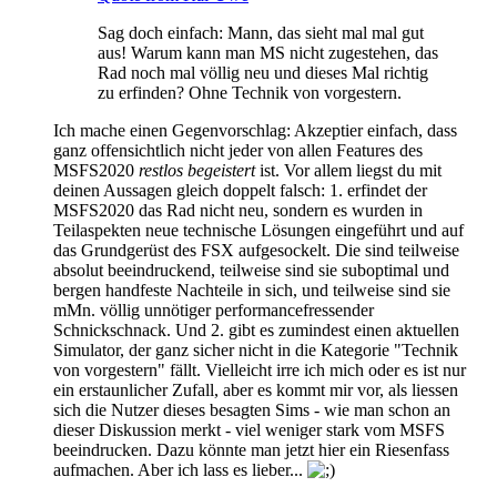
Sag doch einfach: Mann, das sieht mal mal gut
aus! Warum kann man MS nicht zugestehen, das
Rad noch mal völlig neu und dieses Mal richtig
zu erfinden? Ohne Technik von vorgestern.
Ich mache einen Gegenvorschlag: Akzeptier einfach, dass
ganz offensichtlich nicht jeder von allen Features des
MSFS2020
restlos begeistert
ist. Vor allem liegst du mit
deinen Aussagen gleich doppelt falsch: 1. erfindet der
MSFS2020 das Rad nicht neu, sondern es wurden in
Teilaspekten neue technische Lösungen eingeführt und auf
das Grundgerüst des FSX aufgesockelt. Die sind teilweise
absolut beeindruckend, teilweise sind sie suboptimal und
bergen handfeste Nachteile in sich, und teilweise sind sie
mMn. völlig unnötiger performancefressender
Schnickschnack. Und 2. gibt es zumindest einen aktuellen
Simulator, der ganz sicher nicht in die Kategorie "Technik
von vorgestern" fällt. Vielleicht irre ich mich oder es ist nur
ein erstaunlicher Zufall, aber es kommt mir vor, als liessen
sich die Nutzer dieses besagten Sims - wie man schon an
dieser Diskussion merkt - viel weniger stark vom MSFS
beeindrucken. Dazu könnte man jetzt hier ein Riesenfass
aufmachen. Aber ich lass es lieber...