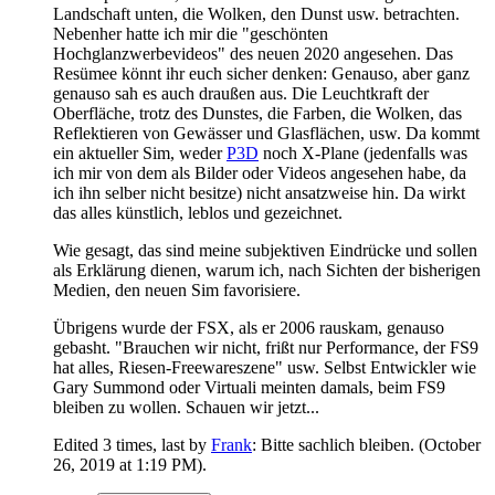
Landschaft unten, die Wolken, den Dunst usw. betrachten.
Nebenher hatte ich mir die "geschönten
Hochglanzwerbevideos" des neuen 2020 angesehen. Das
Resümee könnt ihr euch sicher denken: Genauso, aber ganz
genauso sah es auch draußen aus. Die Leuchtkraft der
Oberfläche, trotz des Dunstes, die Farben, die Wolken, das
Reflektieren von Gewässer und Glasflächen, usw. Da kommt
ein aktueller Sim, weder
P3D
noch X-Plane (jedenfalls was
ich mir von dem als Bilder oder Videos angesehen habe, da
ich ihn selber nicht besitze) nicht ansatzweise hin. Da wirkt
das alles künstlich, leblos und gezeichnet.
Wie gesagt, das sind meine subjektiven Eindrücke und sollen
als Erklärung dienen, warum ich, nach Sichten der bisherigen
Medien, den neuen Sim favorisiere.
Übrigens wurde der FSX, als er 2006 rauskam, genauso
gebasht. "Brauchen wir nicht, frißt nur Performance, der FS9
hat alles, Riesen-Freewareszene" usw. Selbst Entwickler wie
Gary Summond oder Virtuali meinten damals, beim FS9
bleiben zu wollen. Schauen wir jetzt...
Edited 3 times, last by
Frank
: Bitte sachlich bleiben. (
October
26, 2019 at 1:19 PM
).