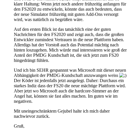
klare Haltung: Wenn jetzt noch andere frühzeitig anfangen für
den FS2020 zu entwickeln, könnte das auch bedeuten, dass
der neue Simulator frühzeitig mit guten Add-Ons versorgt
wird, was natürlich zu begrüßen wäre.
Auf den ersten Blick ist das tatsächlich eine der guten
Nachrichten für den FS2020 und zeigt auch, dass die großen
Entwickler zumindest Vertrauen in die neue Plattform haben.
Allerdigs hat der Vorstoß auch das Potential mächtig nach
hinten loszugehen. Mich würde mal interessieren wie groß der
Anteil der PMDG Kundschaft ist, die sich jetzt zum FS20
hingedrängt fühlen.
Und ich bin SEHR gespannnt was Microsoft mit dieser neuen
Abhängigkeit der PMDG-Kundschaft anzuwangen weiss
Der Köder ist jedenfalls jetzt ausgelegt. Daher: Durchaus ein
starkes Indiz dass der FS20 die neue mächtige Plattform wird.
Aber jetzt wo Microsoft auch die hardcore-Simmer an der
Angel hat, können sie fast alles machen. Im guten wie im
negativen.
Mit uneingeschränktem Gejubel halte ich mich daher
nachwievor zurück.
Gruß,