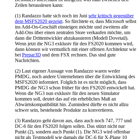
Zeilen herauslesen kann:
(1) Randazzo hatte sich noch im Juni
sehr kritisch gegenüber
dem MSFS2020 gezeigt
. So fürchtete er, dass Microsoft selbst
ins Add-On-Geschäft einsteigen möchte und zweitens alle
Add-Ons über einen zentralen Store verkaufen möchte, um
dann die Drittentwickler abzukassieren (Modell Dovetail).
Wenn jetzt die NG3 exklusiv für den FS2020 kommen wird,
dann können wir vermutlich mit einer offenen Architektur wie
bei
Prepar3D
und dem FSX rechnen. Das sind gute
Nachrichten.
(2) Laut eigener Aussage von Randazzo waren weder
PMDG, noch andere Unternehmen über die Entwicklung des
MSFS2020 informiert. Folglich ist es nicht möglich, dass
PMDG die NG3 schon früher für den FS2020 entwickelt hat.
Wenn die NG3 nun exklusiv für den neuen Simulator
kommen soll, deutet das auf ein erhebliches Maß an
Abwärtskompatibilität hin. Zumindest dürfte es nicht allzu
schwer sein, bestehende Produkte zu konvertieren.
(3) Randazzo geht davon aus, dass auch noch 747, 777 und
DC-6 für den FS2020 folgen sollen. Das stützt nicht nur
Punkt (2), sondern auch Punkt (1). Die NG3 wird offenbar
nicht als Testmodell wie damals die DC-6 für X-Plane 10