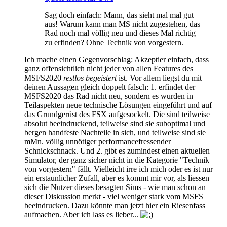
Sag doch einfach: Mann, das sieht mal mal gut
aus! Warum kann man MS nicht zugestehen, das
Rad noch mal völlig neu und dieses Mal richtig
zu erfinden? Ohne Technik von vorgestern.
Ich mache einen Gegenvorschlag: Akzeptier einfach, dass
ganz offensichtlich nicht jeder von allen Features des
MSFS2020
restlos begeistert
ist. Vor allem liegst du mit
deinen Aussagen gleich doppelt falsch: 1. erfindet der
MSFS2020 das Rad nicht neu, sondern es wurden in
Teilaspekten neue technische Lösungen eingeführt und auf
das Grundgerüst des FSX aufgesockelt. Die sind teilweise
absolut beeindruckend, teilweise sind sie suboptimal und
bergen handfeste Nachteile in sich, und teilweise sind sie
mMn. völlig unnötiger performancefressender
Schnickschnack. Und 2. gibt es zumindest einen aktuellen
Simulator, der ganz sicher nicht in die Kategorie "Technik
von vorgestern" fällt. Vielleicht irre ich mich oder es ist nur
ein erstaunlicher Zufall, aber es kommt mir vor, als liessen
sich die Nutzer dieses besagten Sims - wie man schon an
dieser Diskussion merkt - viel weniger stark vom MSFS
beeindrucken. Dazu könnte man jetzt hier ein Riesenfass
aufmachen. Aber ich lass es lieber...