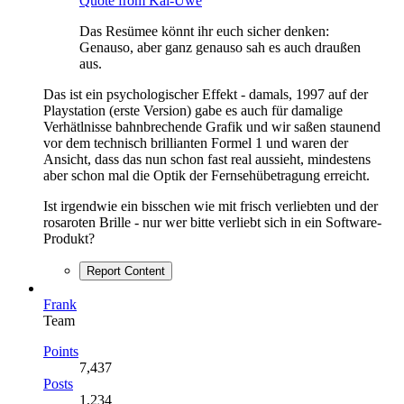
Quote from Kai-Uwe
Das Resümee könnt ihr euch sicher denken:
Genauso, aber ganz genauso sah es auch draußen
aus.
Das ist ein psychologischer Effekt - damals, 1997 auf der
Playstation (erste Version) gabe es auch für damalige
Verhätlnisse bahnbrechende Grafik und wir saßen staunend
vor dem technisch brillianten Formel 1 und waren der
Ansicht, dass das nun schon fast real aussieht, mindestens
aber schon mal die Optik der Fernsehübetragung erreicht.
Ist irgendwie ein bisschen wie mit frisch verliebten und der
rosaroten Brille - nur wer bitte verliebt sich in ein Software-
Produkt?
Report Content
Frank
Team
Points
7,437
Posts
1,234