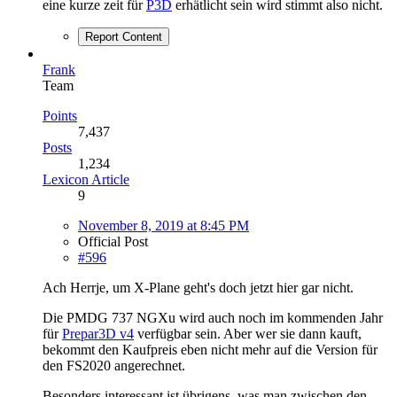
eine kurze zeit für
P3D
erhätlicht sein wird stimmt also nicht.
Report Content
Frank
Team
Points
7,437
Posts
1,234
Lexicon Article
9
November 8, 2019 at 8:45 PM
Official Post
#596
Ach Herrje, um X-Plane geht's doch jetzt hier gar nicht.
Die PMDG 737 NGXu wird auch noch im kommenden Jahr
für
Prepar3D v4
verfügbar sein. Aber wer sie dann kauft,
bekommt den Kaufpreis eben nicht mehr auf die Version für
den FS2020 angerechnet.
Besonders interessant ist übrigens, was man zwischen den