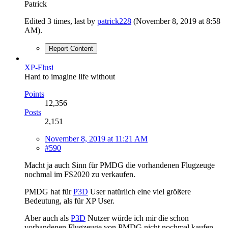
Patrick
Edited 3 times, last by
patrick228
(
November 8, 2019 at 8:58
AM
).
Report Content
XP-Flusi
Hard to imagine life without
Points
12,356
Posts
2,151
November 8, 2019 at 11:21 AM
#590
Macht ja auch Sinn für PMDG die vorhandenen Flugzeuge
nochmal im FS2020 zu verkaufen.
PMDG hat für
P3D
User natürlich eine viel größere
Bedeutung, als für XP User.
Aber auch als
P3D
Nutzer würde ich mir die schon
vorhandenen Flugzeuge von PMDG nicht nochmal kaufen.