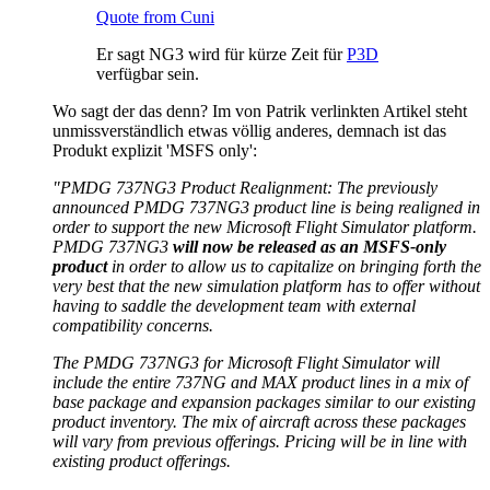
Quote from Cuni
Er sagt NG3 wird für kürze Zeit für
P3D
verfügbar sein.
Wo sagt der das denn? Im von Patrik verlinkten Artikel steht
unmissverständlich etwas völlig anderes, demnach ist das
Produkt explizit 'MSFS only':
"PMDG 737NG3 Product Realignment: The previously
announced PMDG 737NG3 product line is being realigned in
order to support the new Microsoft Flight Simulator platform.
PMDG 737NG3
will now be released as an MSFS-only
product
in order to allow us to capitalize on bringing forth the
very best that the new simulation platform has to offer without
having to saddle the development team with external
compatibility concerns.
The PMDG 737NG3 for Microsoft Flight Simulator will
include the entire 737NG and MAX product lines in a mix of
base package and expansion packages similar to our existing
product inventory. The mix of aircraft across these packages
will vary from previous offerings. Pricing will be in line with
existing product offerings.