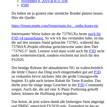
November 8, 2019 at 8:51 AM
#589
Da haben sie ja gestern eine ziemliche Bombe platzen lassen.
Hier die Quelle:
https://forum.pmdg.com/forum/main-for…onths-hours-etc
Interessanter Weise haben sie die 737NGXu heute
noch für
P3D v4 rausgehauen.
So wie ich das verstanden habe, ist das
die auf den neusten Stand gebrachte 737NG, während das
737MAX-Projekt offenbar gerüchteweise unter dem Titel
"737NG3" läuft. Letztere wird dann wohl auch für
P3D
nicht
mehr weiterentwickelt, sondern erscheint nur noch für den
FS2020.
Der heutige Release der aktualisierten NG ist wahrscheinlich
die letzte Chance das Ding noch einigermaßen gut auf
P3D
zu verkaufen bevor nächstes Jahr die große Umzugswelle
beginnt. Es gibt auch keinen Rabatt für Treue Kunden. Das
dürfte jetzt für einige lange Gesichter in der
P3D
Community
sorgen. Auch die, die auf eine X-Plane Portierung gehofft
haben, können die Hoffnung jetzt begraben.
Das heisst, ab jetzt wären damit alle bisherigen Sims abgesägt
und PMDG entwickelt FS2020 only. Zumindest ist das ne