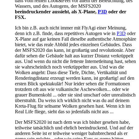
dass vom reinen Look&Feel vor allem der Beleuchtung, des
Wassers, und des Autogens, der MSFS2020
beeindruckender aussieht, als X-Plane,
P3D
oder der
FSX.
Ich bin z.B. auch nicht immer mit FlyAgi einer Meinung,
denn ich z.B. finde, dass repetitives Autogen wie in
P3D
oder
X-Plane auf gar keinen Fall dieselbe authentische Atmosphäre
bietet, wie das reale Abbild jedes einzelnen Gebäudes. Dass
der MSFS2020 das kann, ist großartig und revolutionär. Aber
dafür sehen die Gebäude halt aus kurzer Distanz verkrüppelt
aus. Und wenn du nicht die fetteste Internetleitung hast, sehen
sie wahrscheinlich noch verkrüppelter aus. Und was die
Wolken angeht: Dass diese Tiefe, Dichte, Vertikalität und
Renderingdistanz erzeugt werden kann, ist großartig! auf den
ersten Blick spektakulär! Nur leider sehen die Formationen
trotzdem oft aus wie vulkanische Aschewolken... oder wie
grauer Bumenkohl ... oder sie sind unscharf oder unrealistisch
überstrahlt. Da weiss ich wirklich nicht was du auf deinem
Kreta-Flug für seltsame Wolken gesehen hast. Wenn ich im
Real Life fliege, sieht das so jedenfalls nicht aus ...
Der MSFS2020 ist nach dem was ich bisher gesehen habe,
teilweise tatsächlich und ehrlich beeindruckend. Und auf der
anderen Seite ist er teilweise weniger bahnbrechend als er
gerne sein möchte - oder wie seine Fans es gerne hätten.