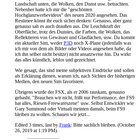
Landschaft unten, die Wolken, den Dunst usw. betrachten.
Nebenher hatte ich mir die "geschönten
Hochglanzwerbevideos" des neuen 2020 angesehen. Das
Resümee könnt ihr euch sicher denken: Genauso, aber ganz
genauso sah es auch draußen aus. Die Leuchtkraft der
Oberfläche, trotz des Dunstes, die Farben, die Wolken, das
Reflektieren von Gewässer und Glasflächen, usw. Da kommt
ein aktueller Sim, weder
P3D
noch X-Plane (jedenfalls was
ich mir von dem als Bilder oder Videos angesehen habe, da
ich ihn selber nicht besitze) nicht ansatzweise hin. Da wirkt
das alles künstlich, leblos und gezeichnet.
Wie gesagt, das sind meine subjektiven Eindrücke und sollen
als Erklärung dienen, warum ich, nach Sichten der bisherigen
Medien, den neuen Sim favorisiere.
Übrigens wurde der FSX, als er 2006 rauskam, genauso
gebasht. "Brauchen wir nicht, frißt nur Performance, der FS9
hat alles, Riesen-Freewareszene" usw. Selbst Entwickler wie
Gary Summond oder Virtuali meinten damals, beim FS9
bleiben zu wollen. Schauen wir jetzt...
Edited 3 times, last by
Frank
: Bitte sachlich bleiben. (
October
26, 2019 at 1:19 PM
).