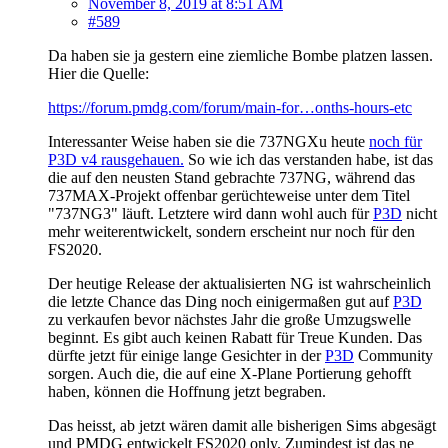
November 8, 2019 at 8:51 AM
#589
Da haben sie ja gestern eine ziemliche Bombe platzen lassen.
Hier die Quelle:
https://forum.pmdg.com/forum/main-for…onths-hours-etc
Interessanter Weise haben sie die 737NGXu heute
noch für
P3D v4 rausgehauen.
So wie ich das verstanden habe, ist das
die auf den neusten Stand gebrachte 737NG, während das
737MAX-Projekt offenbar gerüchteweise unter dem Titel
"737NG3" läuft. Letztere wird dann wohl auch für
P3D
nicht
mehr weiterentwickelt, sondern erscheint nur noch für den
FS2020.
Der heutige Release der aktualisierten NG ist wahrscheinlich
die letzte Chance das Ding noch einigermaßen gut auf
P3D
zu verkaufen bevor nächstes Jahr die große Umzugswelle
beginnt. Es gibt auch keinen Rabatt für Treue Kunden. Das
dürfte jetzt für einige lange Gesichter in der
P3D
Community
sorgen. Auch die, die auf eine X-Plane Portierung gehofft
haben, können die Hoffnung jetzt begraben.
Das heisst, ab jetzt wären damit alle bisherigen Sims abgesägt
und PMDG entwickelt FS2020 only. Zumindest ist das ne