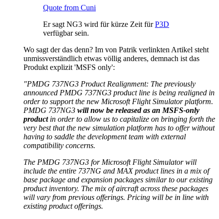
Quote from Cuni
Er sagt NG3 wird für kürze Zeit für
P3D
verfügbar sein.
Wo sagt der das denn? Im von Patrik verlinkten Artikel steht
unmissverständlich etwas völlig anderes, demnach ist das
Produkt explizit 'MSFS only':
"PMDG 737NG3 Product Realignment: The previously
announced PMDG 737NG3 product line is being realigned in
order to support the new Microsoft Flight Simulator platform.
PMDG 737NG3
will now be released as an MSFS-only
product
in order to allow us to capitalize on bringing forth the
very best that the new simulation platform has to offer without
having to saddle the development team with external
compatibility concerns.
The PMDG 737NG3 for Microsoft Flight Simulator will
include the entire 737NG and MAX product lines in a mix of
base package and expansion packages similar to our existing
product inventory. The mix of aircraft across these packages
will vary from previous offerings. Pricing will be in line with
existing product offerings.