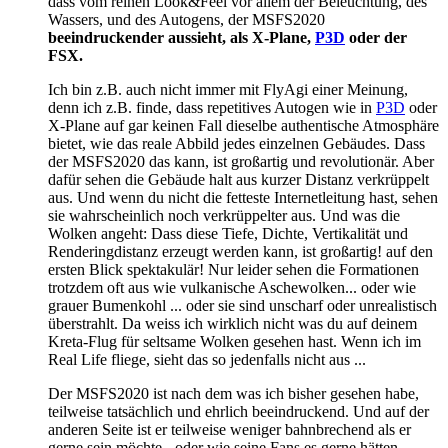
dass vom reinen Look&Feel vor allem der Beleuchtung, des
Wassers, und des Autogens, der MSFS2020
beeindruckender aussieht, als X-Plane,
P3D
oder der
FSX.
Ich bin z.B. auch nicht immer mit FlyAgi einer Meinung,
denn ich z.B. finde, dass repetitives Autogen wie in
P3D
oder
X-Plane auf gar keinen Fall dieselbe authentische Atmosphäre
bietet, wie das reale Abbild jedes einzelnen Gebäudes. Dass
der MSFS2020 das kann, ist großartig und revolutionär. Aber
dafür sehen die Gebäude halt aus kurzer Distanz verkrüppelt
aus. Und wenn du nicht die fetteste Internetleitung hast, sehen
sie wahrscheinlich noch verkrüppelter aus. Und was die
Wolken angeht: Dass diese Tiefe, Dichte, Vertikalität und
Renderingdistanz erzeugt werden kann, ist großartig! auf den
ersten Blick spektakulär! Nur leider sehen die Formationen
trotzdem oft aus wie vulkanische Aschewolken... oder wie
grauer Bumenkohl ... oder sie sind unscharf oder unrealistisch
überstrahlt. Da weiss ich wirklich nicht was du auf deinem
Kreta-Flug für seltsame Wolken gesehen hast. Wenn ich im
Real Life fliege, sieht das so jedenfalls nicht aus ...
Der MSFS2020 ist nach dem was ich bisher gesehen habe,
teilweise tatsächlich und ehrlich beeindruckend. Und auf der
anderen Seite ist er teilweise weniger bahnbrechend als er
gerne sein möchte - oder wie seine Fans es gerne hätten.