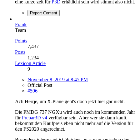
eine kurze zeit für
P3D
erhätlicht sein wird stimmt also nicht.
Report Content
Frank
Team
Points
7,437
Posts
1,234
Lexicon Article
9
November 8, 2019 at 8:45 PM
Official Post
#596
Ach Herrje, um X-Plane geht's doch jetzt hier gar nicht.
Die PMDG 737 NGXu wird auch noch im kommenden Jahr
für
Prepar3D v4
verfügbar sein. Aber wer sie dann kauft,
bekommt den Kaufpreis eben nicht mehr auf die Version für
den FS2020 angerechnet.
Besonders interessant ist übrigens, was man zwischen den