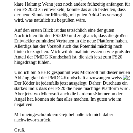
klare Haltung: Wenn jetzt noch andere frühzeitig anfangen für
den FS2020 zu entwickeln, könnte das auch bedeuten, dass
der neue Simulator frühzeitig mit guten Add-Ons versorgt
wird, was natürlich zu begrüßen wäre.
Auf den ersten Blick ist das tatsächlich eine der guten
Nachrichten für den FS2020 und zeigt auch, dass die großen
Entwickler zumindest Vertrauen in die neue Plattform haben.
Allerdigs hat der Vorstoß auch das Potential mächtig nach
hinten loszugehen. Mich würde mal interessieren wie groß der
Anteil der PMDG Kundschaft ist, die sich jetzt zum FS20
hingedrängt fühlen.
Und ich bin SEHR gespannnt was Microsoft mit dieser neuen
Abhängigkeit der PMDG-Kundschaft anzuwangen weiss
Der Köder ist jedenfalls jetzt ausgelegt. Daher: Durchaus ein
starkes Indiz dass der FS20 die neue mächtige Plattform wird.
Aber jetzt wo Microsoft auch die hardcore-Simmer an der
Angel hat, können sie fast alles machen. Im guten wie im
negativen.
Mit uneingeschränktem Gejubel halte ich mich daher
nachwievor zurück.
Gruß,