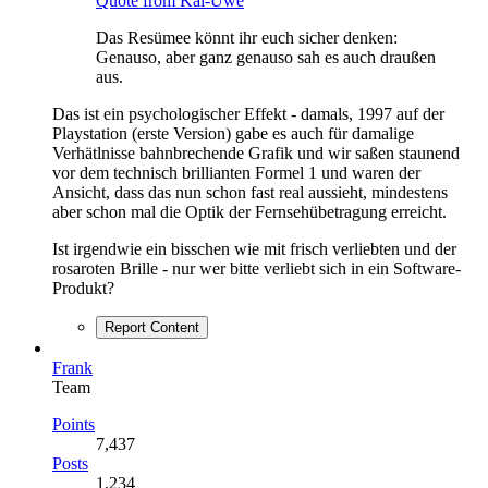
Quote from Kai-Uwe
Das Resümee könnt ihr euch sicher denken:
Genauso, aber ganz genauso sah es auch draußen
aus.
Das ist ein psychologischer Effekt - damals, 1997 auf der
Playstation (erste Version) gabe es auch für damalige
Verhätlnisse bahnbrechende Grafik und wir saßen staunend
vor dem technisch brillianten Formel 1 und waren der
Ansicht, dass das nun schon fast real aussieht, mindestens
aber schon mal die Optik der Fernsehübetragung erreicht.
Ist irgendwie ein bisschen wie mit frisch verliebten und der
rosaroten Brille - nur wer bitte verliebt sich in ein Software-
Produkt?
Report Content
Frank
Team
Points
7,437
Posts
1,234