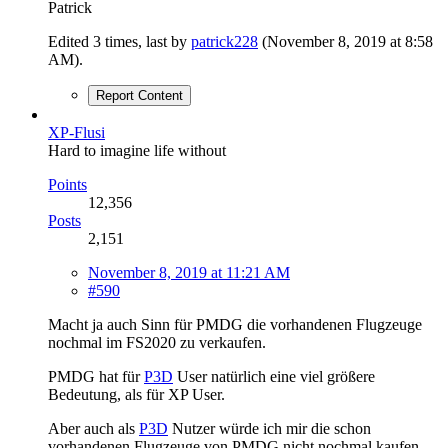
Patrick
Edited 3 times, last by
patrick228
(
November 8, 2019 at 8:58
AM
).
Report Content
XP-Flusi
Hard to imagine life without
Points
12,356
Posts
2,151
November 8, 2019 at 11:21 AM
#590
Macht ja auch Sinn für PMDG die vorhandenen Flugzeuge
nochmal im FS2020 zu verkaufen.
PMDG hat für
P3D
User natürlich eine viel größere
Bedeutung, als für XP User.
Aber auch als
P3D
Nutzer würde ich mir die schon
vorhandenen Flugzeuge von PMDG nicht nochmal kaufen.