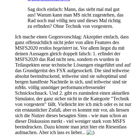
Sag doch einfach: Mann, das sieht mal mal gut
aus! Warum kann man MS nicht zugestehen, das
Rad noch mal völlig neu und dieses Mal richtig
zu erfinden? Ohne Technik von vorgestern.
Ich mache einen Gegenvorschlag: Akzeptier einfach, dass
ganz offensichtlich nicht jeder von allen Features des
MSFS2020
restlos begeistert
ist. Vor allem liegst du mit
deinen Aussagen gleich doppelt falsch: 1. erfindet der
MSFS2020 das Rad nicht neu, sondern es wurden in
Teilaspekten neue technische Lösungen eingeführt und auf
das Grundgerüst des FSX aufgesockelt. Die sind teilweise
absolut beeindruckend, teilweise sind sie suboptimal und
bergen handfeste Nachteile in sich, und teilweise sind sie
mMn. völlig unnötiger performancefressender
Schnickschnack. Und 2. gibt es zumindest einen aktuellen
Simulator, der ganz sicher nicht in die Kategorie "Technik
von vorgestern" fällt. Vielleicht irre ich mich oder es ist nur
ein erstaunlicher Zufall, aber es kommt mir vor, als liessen
sich die Nutzer dieses besagten Sims - wie man schon an
dieser Diskussion merkt - viel weniger stark vom MSFS
beeindrucken. Dazu könnte man jetzt hier ein Riesenfass
aufmachen. Aber ich lass es lieber...