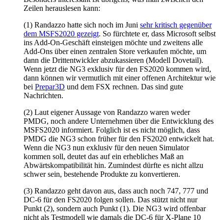
Zeilen herauslesen kann:
(1) Randazzo hatte sich noch im Juni
sehr kritisch gegenüber
dem MSFS2020 gezeigt
. So fürchtete er, dass Microsoft selbst
ins Add-On-Geschäft einsteigen möchte und zweitens alle
Add-Ons über einen zentralen Store verkaufen möchte, um
dann die Drittentwickler abzukassieren (Modell Dovetail).
Wenn jetzt die NG3 exklusiv für den FS2020 kommen wird,
dann können wir vermutlich mit einer offenen Architektur wie
bei
Prepar3D
und dem FSX rechnen. Das sind gute
Nachrichten.
(2) Laut eigener Aussage von Randazzo waren weder
PMDG, noch andere Unternehmen über die Entwicklung des
MSFS2020 informiert. Folglich ist es nicht möglich, dass
PMDG die NG3 schon früher für den FS2020 entwickelt hat.
Wenn die NG3 nun exklusiv für den neuen Simulator
kommen soll, deutet das auf ein erhebliches Maß an
Abwärtskompatibilität hin. Zumindest dürfte es nicht allzu
schwer sein, bestehende Produkte zu konvertieren.
(3) Randazzo geht davon aus, dass auch noch 747, 777 und
DC-6 für den FS2020 folgen sollen. Das stützt nicht nur
Punkt (2), sondern auch Punkt (1). Die NG3 wird offenbar
nicht als Testmodell wie damals die DC-6 für X-Plane 10